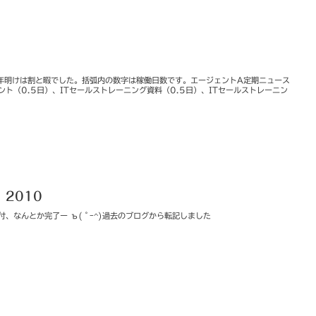
年明けは割と暇でした。括弧内の数字は稼働日数です。エージェントA定期ニュース
ント（0.5日）、ITセールストレーニング資料（0.5日）、ITセールストレーニン
1 2010
付、なんとか完了ー ъ( ﾟｰ^)過去のブログから転記しました