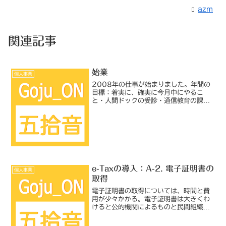
azm
関連記事
始業
個人事業
2008年の仕事が始まりました。年間の
目標：着実に、確実に今月中にやるこ
と・人間ドックの受診・通信教育の課題
提出・2007年の帳簿処理帳簿処理はい
つも溜めっぱなしになっていて、結局い
つも申告前にまとめてやっている。本当
なら毎月、せめて四半期...
e-Taxの導入：A-2. 電子証明書の
個人事業
取得
電子証明書の取得については、時間と費
用が少々かかる。電子証明書は大きくわ
けると公的機関によるものと民間組織に
よるものがある。発行機関の一覧はe-
Taxホームページに掲載されているが、