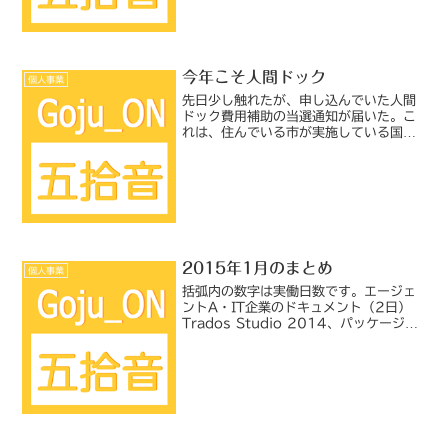
この中で、組織に属さない個人が利用す
る場合は、地方公共団体...
今年こそ人間ドック
個人事業
先日少し触れたが、申し込んでいた人間
ドック費用補助の当選通知が届いた。こ
れは、住んでいる市が実施している国民
年金保険関連の制度の1つで、利用人数
の枠が決まっており、希望者多数の場合
は抽選ということになっている。実際の
応募倍率などは一切公表さ...
2015年1月のまとめ
個人事業
括弧内の数字は実働日数です。エージェ
ントA・IT企業のドキュメント（2日）
Trados Studio 2014、パッケージと
は別に参照用の翻訳メモリと用語ベース
の支給あり、指示書あり、スタイルガイ
ドあり。・IT企業のサポートWebサイト
（6...