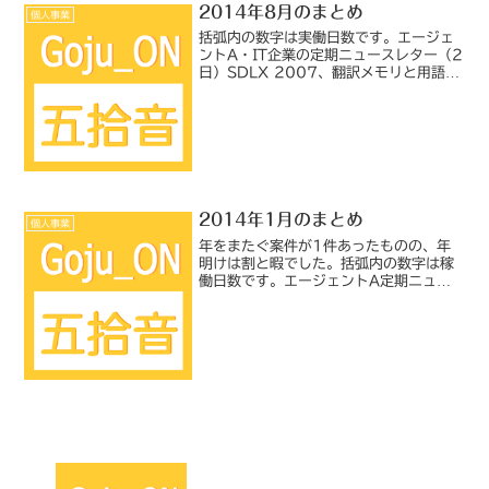
2014年8月のまとめ
個人事業
括弧内の数字は実働日数です。エージェ
ントA・IT企業の定期ニュースレター（2
日）SDLX 2007、翻訳メモリと用語ベ
ースあり、指示書あり、スタイルガイド
あり。※このソースクライアントの案件
で使用するツールのバージョンを来月か
ら変更するとい...
2014年1月のまとめ
個人事業
年をまたぐ案件が1件あったものの、年
明けは割と暇でした。括弧内の数字は稼
働日数です。エージェントA定期ニュー
スレター（3日）、ITビジネスドキュメ
ント（0.5日）、ITセールストレーニン
グ資料（0.5日）、ITセールストレーニ
ング資料（1....