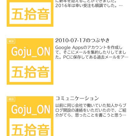
に新年を迎えることができました。
2016年は幸い受注も順調でした。
2017年もさっそく年明けの納品に向け
てがんばってまいります。今年もご愛顧
のほどよろしくお願い申し上げます。
2010-07-17のつぶやき
雑談
Google Appsのアカウントを作成し
て、そこにメールを集約したりしてまし
た。PCに保存してある過去メールをアッ
プロードするのが、ちょっと手間でし
た。15:14 増えてしまったバラバラの
メールアドレスをGoogle Appsのアカ
ウント...
コミュニケーション
雑談
以前に同じ会社で働いていた知人からブ
ログ開設の連絡をいただいたので、ご紹
介がてら、思ったことを書こうと思う。
このブログは何人かで交互に記事を投稿
されているそうで、それならば比較的少
ない負担で頻繁に更新でき、話題にも幅
が広がりそうだし、ちょっ...