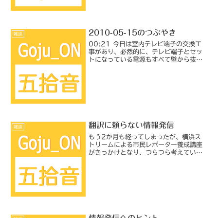
2010-05-15のつぶやき
雑談
00:21 今日は室内テレビ端子の交換工
事があり、必然的に、テレビ端子とセッ
トになっている電源もすべて壁から抜か
ねばならず、さらに工事しやすいように
周囲のものをどけなければならず、結
局、半日がかりで片付けと掃除に追われ
た。疲れた…。00:2...
翻訳に頼らない情報発信
雑談
もう2か月も経ってしまったが、横浜ス
トリームによる市民レポーター養成講座
がきっかけとなり、つらつら考えている
ことを書いてみる。この一連の講座は、
市民目線での情報発信を大きなテーマに
据えているので、ここでも「情報発信」
する場合を念頭に置いてい...