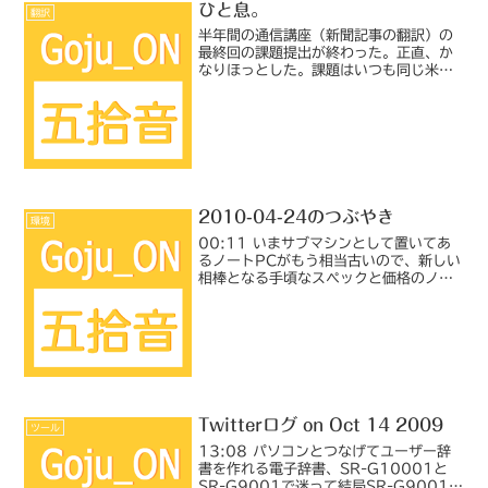
ひと息。
翻訳
半年間の通信講座（新聞記事の翻訳）の
最終回の課題提出が終わった。正直、か
なりほっとした。課題はいつも同じ米国
の（どちらかというと）大衆向けの一般
新聞なので、それほど難解な内容ではな
い（はず）なのだが、分量のわりにかな
りの調べ物をしなければな...
2010-04-24のつぶやき
環境
00:11 いまサブマシンとして置いてあ
るノートPCがもう相当古いので、新しい
相棒となる手頃なスペックと価格のノー
トをここ数週間かけて物色していたら、
目当てのモデルが中古で出ていた。型番
で調べたら、そのモデル内でもハイスペ
ックなほう。しかも...
Twitterログ on Oct 14 2009
ツール
13:08 パソコンとつなげてユーザー辞
書を作れる電子辞書、SR-G10001と
SR-G9001で迷って結局SR-G9001に