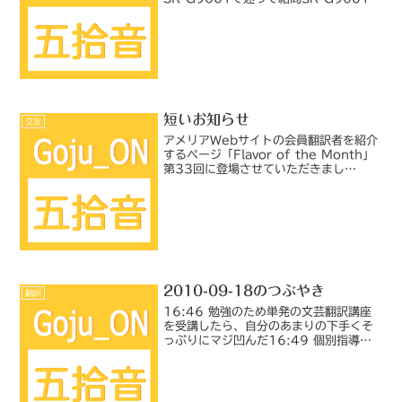
したんだけど、クレイドル対応してなか
ったんだ… ちょっとがっかり。22:08
電子辞書にユーザー辞書データを移す
前...
短いお知らせ
交友
アメリアWebサイトの会員翻訳者を紹介
するページ「Flavor of the Month」
第33回に登場させていただきまし
た。．．．髪がぼさぼさですね（汗）過
去のブログから転記しました
2010-09-18のつぶやき
翻訳
16:46 勉強のため単発の文芸翻訳講座
を受講したら、自分のあまりの下手くそ
っぷりにマジ凹んだ16:49 個別指導で
はないので直接指摘はされなかったが、
とにかく、説明し過ぎ、平たい表現にし
過ぎ、原文の面白味が訳文に出てこない
のが一番の問題。...