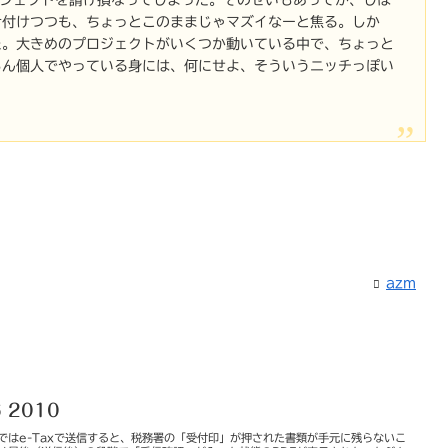
片付けつつも、ちょっとこのままじゃマズイなーと焦る。しか
た。大きめのプロジェクトがいくつか動いている中で、ちょっと
ろん個人でやっている身には、何にせよ、そういうニッチっぽい
azm
6 2010
去年まではe-Taxで送信すると、税務署の「受付印」が押された書類が手元に残らないこ