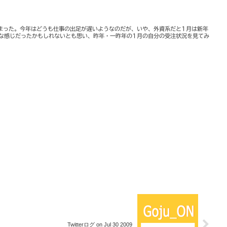
まった。今年はどうも仕事の出足が遅いようなのだが、いや、外資系だと1月は新年
な感じだったかもしれないとも思い、昨年・一昨年の1月の自分の受注状況を見てみ
Twitterログ on Jul 30 2009