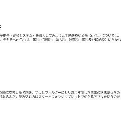
談
電子申告・納税システム）を導入してみようと手続きを始めた（e-Taxについては、
）。そもそもe-Taxは、国税（所得税、法人税、消費税、酒税及び印紙税）にかかわ
た際に交換した名刺を、ずっとフォルダーにとりあえず刺したままの状態だったの
読み込んだ。読み込むのはスマートフォンやタブレットで使えるアプリを使うのだ