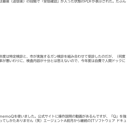
は最後（送信後）の段階で「受信確認」が入った状態のPDFが表示された。たぶん
年度は特定検診と、市が実施するガン検診を組み合わせて受診したのだが、（何度
率が悪いわりに、検査内容が十分とは思えないので、今年度は自費で人間ドックに
memoQを使いました。公式サイトに操作説明の動画があるんですが、「Q」を強
ってしかたありません（笑）エージェントA前月から継続のITソフトウェア ドキュ