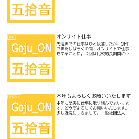
仕事の状況は、なぜかレギュラーのクラ
イアントさんの案件があまり回ってこ
ず、別のクライ...
オンサイト仕事
案件
先週までの仕事はひと段落したが、別件
でまたしばらくの間、オンサイトで仕事
をすることに。今回は比較的長期間にわ
たる予定なので、ほぼ会社員と同様の生
活パターンに戻ることになる。通勤は楽
だが、毎日出社するというのは（朝が苦
手なわたしには）やっぱり...
本年もよろしくお願いいたします
お知らせ
本年も堅実に仕事に取り組んでまいりま
す。どうぞよろしくお願いいたします。
少し近況につきまして。一般社団法人 日
本翻訳連盟（JTF）の翻訳品質委員会
（旧：標準スタイルガイド検討委員会）
の副委員長を務めることになりました。
同委員会の委員長であり...