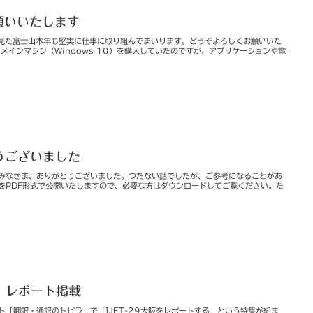
願いいたします
ら見た富士山本年も堅実に仕事に取り組んでまいります。どうぞよろしくお願いいた
メインマシン（Windows 10）を購入していたのですが、アプリケーションや電
とうございました
みなさま、ありがとうございました。つたない話でしたが、ご参考になることがあ
をPDF形式で公開いたしますので、必要な方はダウンロードしてご覧ください。た
」レポート掲載
「翻訳・通訳のトビラ」で「IJET-29大阪をレポートする」という特集が組ま