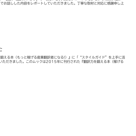
29でお話しした内容をレポートしていただきました。丁寧な取材と対応に感謝申し上
た
を鍛える本（もっと稼げる産業翻訳者になる!）』に「“スタイルガイド”を上手に活
いただきました。このムックは2015年に刊行された『翻訳力を鍛える本（稼げる