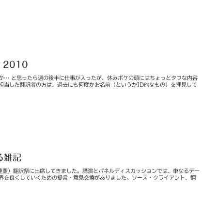
8 2010
トか… と思ったら週の後半に仕事が入ったが、休みボケの頭にはちょっとタフな内容
を担当した翻訳者の方は、過去にも何度かお名前（というかID的なもの）を拝見して
る雑記
翻訳連盟）翻訳祭に出席してきました。講演とパネルディスカッションでは、単なるデー
界を良くしていくための提言・意見交換がありました。ソース・クライアント、翻