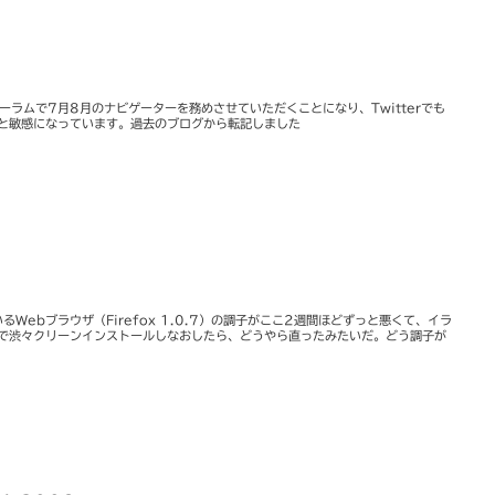
ォーラムで7月8月のナビゲーターを務めさせていただくことになり、Twitterでも
と敏感になっています。過去のブログから転記しました
Webブラウザ（Firefox 1.0.7）の調子がここ2週間ほどずっと悪くて、イラ
で渋々クリーンインストールしなおしたら、どうやら直ったみたいだ。どう調子が