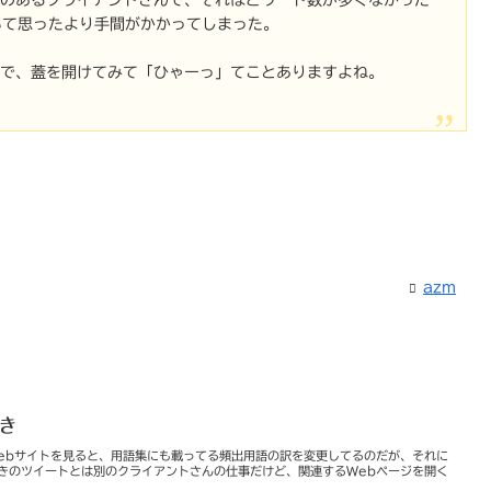
いて思ったより手間がかかってしまった。
なので、蓋を開けてみて「ひゃーっ」てことありますよね。
azm
やき
Webサイトを見ると、用語集にも載ってる頻出用語の訳を変更してるのだが、それに
っきのツイートとは別のクライアントさんの仕事だけど、関連するWebページを開く