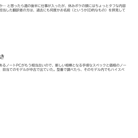
トか… と思ったら週の後半に仕事が入ったが、休みボケの頭にはちょっとタフな内容
を担当した翻訳者の方は、過去にも何度かお名前（というかID的なもの）を拝見して
やき
てあるノートPCがもう相当古いので、新しい相棒となる手頃なスペックと価格のノー
、目当てのモデルが中古で出ていた。型番で調べたら、そのモデル内でもハイスペ