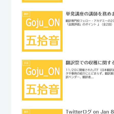
単発講座の講師を務め
翻訳
翻訳専門校フェロー・アカデミーの2
「品質評価」のポイント 』（全2回
翻訳祭での収穫に関す
交友
11/20に開催されたJTF（日本
タや事例の紹介にとどまらず、翻訳業
訳ベンダー、翻訳者...
Twitterログ on Jan 
案件