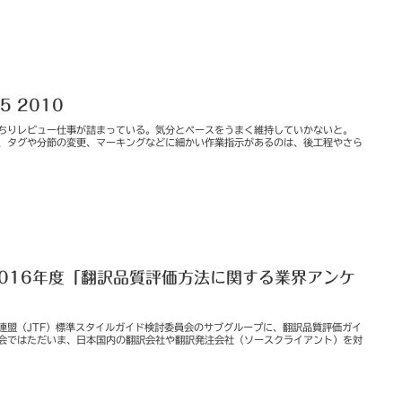
15 2010
みっちりレビュー仕事が詰まっている。気分とペースをうまく維持していかないと。
元の、タグや分節の変更、マーキングなどに細かい作業指示があるのは、後工程やさら
2016年度「翻訳品質評価方法に関する業界アンケ
連盟（JTF）標準スタイルガイド検討委員会のサブグループに、翻訳品質評価ガイ
会ではただいま、日本国内の翻訳会社や翻訳発注会社（ソースクライアント）を対