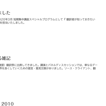
ました
020年3月 短期集中講座スペシャルプログラムとして『 翻訳者が知っておきたい
）を担当いたしました。
る雑記
翻訳連盟）翻訳祭に出席してきました。講演とパネルディスカッションでは、単なるデー
界を良くしていくための提言・意見交換がありました。ソース・クライアント、翻
8 2010