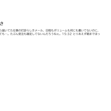
やき
んから届いてた仕事の打診らしきメール、日程もボリュームも何にも書いてないのに、
われても…。たぶん受注も確定してないんだろうねぇ。15:32 とりあえず朝までほっ