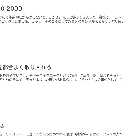
10 2009
ナーなので午前中にがんばらないと。22:07 先ほど帰ってきました。会場で、13～
てビックリしました。しかし、そのころ使ってた自分のハンドル名とかサッパリ思い
を都合よく取り入れる
イートを眺めていて、ポモドーロテクニックというのが目に留まった。調べてみると、
るための手法で、思ったより古い歴史があるらしい。25分を1つの単位として「1
やき
たときにリマインダーを送ってもらうための本人確認の質問があるけど、アメリカ人が