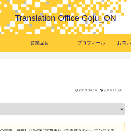
Translation Office Goju_ON
営業品目
プロフィール
2010.04.14
2014.11.24
プトの和訳。録画した動画に字幕または吹き替えを付けて公開する