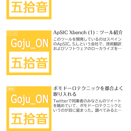
入りだしました。用語やスタイルに慣れ
ていない仕事だと作業能率の見通しが難
しいので、段々スケジュー...
ApSIC Xbench (1)：ツール紹介
ツール
このツールを開発しているのはスペイン
のApSIC, S.L.という会社で、技術翻訳
およびソフトウェアのローカライズを本
業としているようです。業務上の必要性
から開発したツールを一般公開してい
る、といったところでしょうか。勉強会
での感触としては...
ポモドーロテクニックを都合よく
環境
取り入れる
Twitterで同業者のみなさんのツイート
を眺めていて、ポモドーロテクニックと
いうのが目に留まった。調べてみると、
時間管理術というか、集中力を維持する
ための手法で、思ったより古い歴史があ
るらしい。25分を1つの単位として「1
ポモドーロ」と呼...