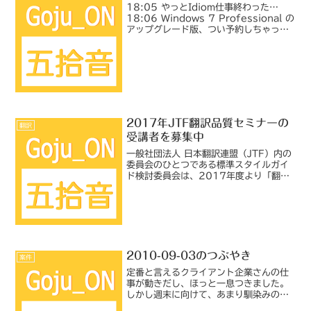
18:05 やっとIdiom仕事終わった…
18:06 Windows 7 Professional の
アップグレード版、つい予約しちゃって
たんだけど、仕事で使う予定まったくな
し。18:07 暇ができたら、1つ前の仕事
用PCにインストールして...
2017年JTF翻訳品質セミナーの
翻訳
受講者を募集中
一般社団法人 日本翻訳連盟（JTF）内の
委員会のひとつである標準スタイルガイ
ド検討委員会は、2017年度より「翻訳
品質委員会」と名称を改めて活動するこ
とになりました。私はあまり活発ではな
いメンバーですが、今後ともよろしくお
願いいたします。こ...
2010-09-03のつぶやき
案件
定番と言えるクライアント企業さんの仕
事が動きだし、ほっと一息つきました。
しかし週末に向けて、あまり馴染みのな
いクライアント企業さんの仕事の打診が