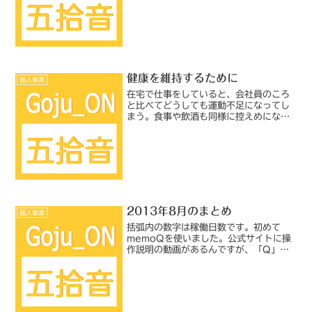
企業の健康保険組合とも提携している施
設なので、11月という半端な時期にもか
かわらず大勢の人が受診...
健康を維持するために
個人事業
在宅で仕事をしていると、会社員のころ
と比べてどうしても運動不足になってし
まう。食事や飲酒も同様に控えめになっ
てはいるのだけど、それだけでバランス
が取れるはずもない。体調を維持できな
ければ仕事もできないので、今まで以上
に自分で健康維持に気を遣...
2013年8月のまとめ
個人事業
括弧内の数字は稼働日数です。初めて
memoQを使いました。公式サイトに操
作説明の動画があるんですが、「Q」を
強く発音するイントネーションが気にな
ってしかたありません（笑）エージェン
トA前月から継続のITソフトウェア ドキ
ュメント（1日）、定...