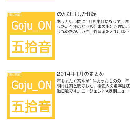
のんびりした出足
個人事業
あっという間に1月も半ばになってしま
った。今年はどうも仕事の出足が遅いよ
うなのだが、いや、外資系だと1月は新
年度が始まる企業が多いのだし例年こん
な感じだったかもしれないとも思い、昨
年・一昨年の1月の自分の受注状況を見
てみた。……やはり今年は...
2014年1月のまとめ
個人事業
年をまたぐ案件が1件あったものの、年
明けは割と暇でした。括弧内の数字は稼
働日数です。エージェントA定期ニュー
スレター（3日）、ITビジネスドキュメ
ント（0.5日）、ITセールストレーニン
グ資料（0.5日）、ITセールストレーニ
ング資料（1....