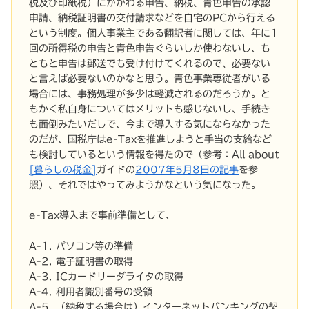
税及び印紙税）にかかわる申告、納税、青色申告の承認
申請、納税証明書の交付請求などを自宅のPCから行える
という制度。個人事業主である翻訳者に関しては、年に1
回の所得税の申告と青色申告ぐらいしか使わないし、も
ともと申告は郵送でも受け付けてくれるので、必要ない
と言えば必要ないのかなと思う。青色事業専従者がいる
場合には、事務処理が多少は軽減されるのだろうか。と
もかく私自身についてはメリットも感じないし、手続き
も面倒みたいだしで、今まで導入する気にならなかった
のだが、国税庁はe-Taxを推進しようと手当の支給など
も検討しているという情報を得たので（参考：All about
[暮らしの税金]
ガイドの
2007年5月8日の記事
を参
照）、それではやってみようかなという気になった。
e-Tax導入まで事前準備として、
A-1. パソコン等の準備
A-2. 電子証明書の取得
A-3. ICカードリーダライタの取得
A-4. 利用者識別番号の受領
A-5. （納税する場合は）インターネットバンキングの契